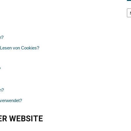
Ar
n?
n/Lesen von Cookies?
?
n?
 verwendet?
ER WEBSITE