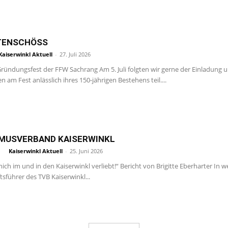
TENSCHÖSS
Kaiserwinkl Aktuell
-
27. Juli 2026
Gründungsfest der FFW Sachrang Am 5. Juli folgten wir gerne der Einladun
am Fest anlässlich ihres 150-jährigen Bestehens teil....
MUSVERBAND KAISERWINKL
Kaiserwinkl Aktuell
-
25. Juni 2026
mich im und in den Kaiserwinkl verliebt!“ Bericht von Brigitte Eberharter 
tsführer des TVB Kaiserwinkl...