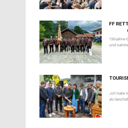
FF RET
150-Jahre-
und nahmen 
TOURIS
„Ich habe 
als Geschäf