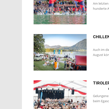
Am letzten
hunderte A
CHILLE
Auch im di
August kön
TIROLE
Gelungene 
beim Egasch