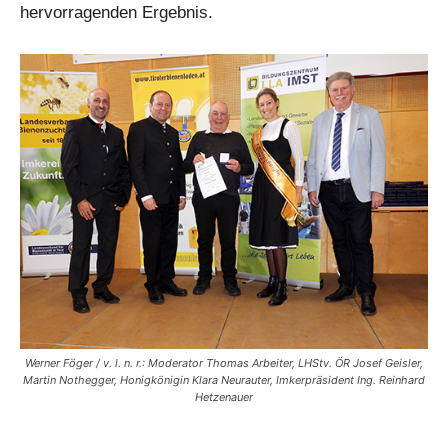
hervorragenden Ergebnis.
Werner Föger / v. l. n. r.: Moderator Thomas Arbeiter, LHStv. ÖR Josef Geisler,
Martin Nothegger, Honigkönigin Klara Neurauter, Imkerpräsident Ing. Reinhard
Hetzenauer