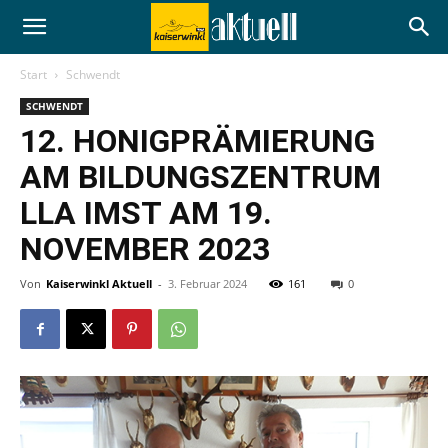
Start
Schwendt
SCHWENDT
12. HONIGPRÄMIERUNG
AM BILDUNGSZENTRUM
LLA IMST AM 19.
NOVEMBER 2023
Von
Kaiserwinkl Aktuell
-
3. Februar 2024
161
0