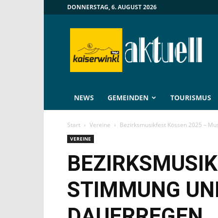
DONNERSTAG, 6. AUGUST 2026
Kaiserwinkl
Aktuell
NEWS
GEMEINDEN
TOURISMUS
Start
Vereine
Bezirksmusikfest Kössen 2025 – Mu
VEREINE
BEZIRKSMUSIK
STIMMUNG UN
DAUERREGEN