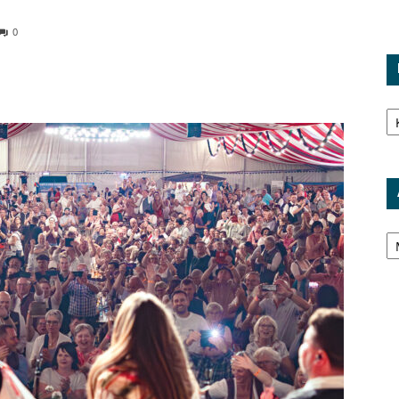
0
Ka
Ar