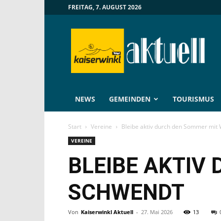
FREITAG, 7. AUGUST 2026
Kaiserwinkl
Aktuell
NEWS
GEMEINDEN
TOURISMUS
Start
Vereine
Bleibe aktiv durch den Sommer mit
VEREINE
BLEIBE AKTIV
SCHWENDT
Von
Kaiserwinkl Aktuell
-
27. Mai 2026
13