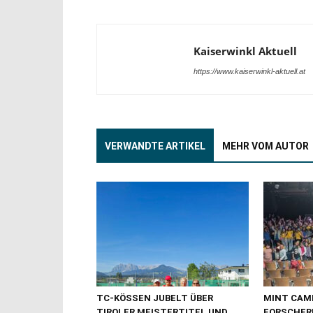
Kaiserwinkl Aktuell
https://www.kaiserwinkl-aktuell.at
VERWANDTE ARTIKEL
MEHR VOM AUTOR
TC-KÖSSEN JUBELT ÜBER
MINT CAMP
TIROLER MEISTERTITEL UND
FORSCHER