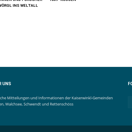
WÖRGL INS WELTALL
R UNS
F
iche Mitteilungen und Informationen der Kaiserwinkl-Gemeinden
en, Walchsee, Schwendt und Rettenschöss