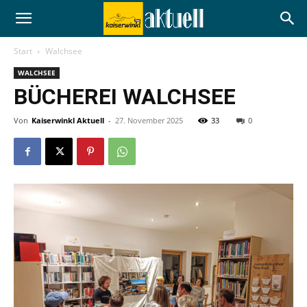
Start
Walchsee
WALCHSEE
BÜCHEREI WALCHSEE
Von
Kaiserwinkl Aktuell
-
27. November 2025
33
0