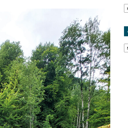
Ka
Ar