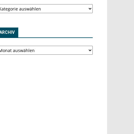
tegorien
ARCHIV
chiv