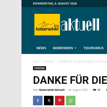
DONNERSTAG, 6. AUGUST 2026
Kaiserwinkl
Aktuell
NEWS
GEMEINDEN
TOURISMUS
Start
Vereine
DANKE für die großzügige Unterstüt
VEREINE
DANKE FÜR DI
Von
Kaiserwinkl Aktuell
-
28. August 2025
39