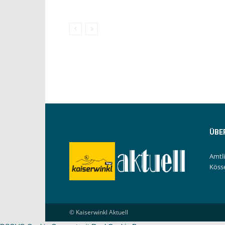
ÜBE
Amtl
Köss
© Kaiserwinkl Aktuell