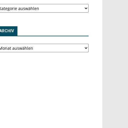
tegorien
ARCHIV
chiv