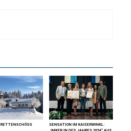
 RETTENSCHÖSS
SENSATION IM KAISERWINKL:
„IMKER:IN DES JAHRES 2024“ AUS