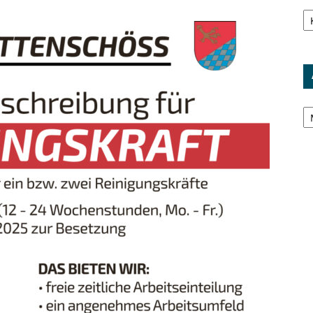
Ka
Ar