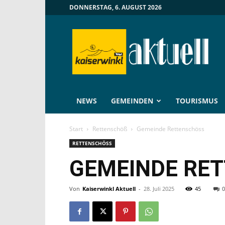
DONNERSTAG, 6. AUGUST 2026
Kaiserwinkl
Aktuell
NEWS
GEMEINDEN
TOURISMUS
Start
Rettenschöß
Gemeinde Rettenschöss
RETTENSCHÖSS
GEMEINDE RE
Von
Kaiserwinkl Aktuell
-
28. Juli 2025
45
0