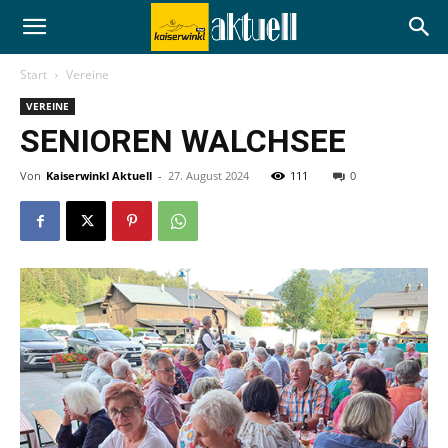
Start
Vereine
VEREINE
SENIOREN WALCHSEE
Von
Kaiserwinkl Aktuell
-
27. August 2024
111
0