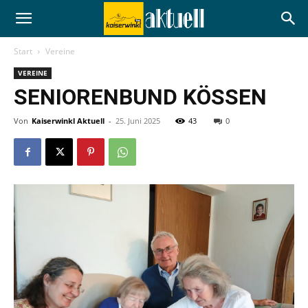
Start
Vereine
VEREINE
SENIORENBUND KÖSSEN
Von
Kaiserwinkl Aktuell
-
25. Juni 2025
43
0