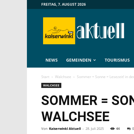
FREITAG, 7. AUGUST 2026
Kaiserwinkl
Aktuell
NEWS
GEMEINDEN
TOURISMUS
Start
Walchsee
Sommer = Sonne = Lesezeit! in de
WALCHSEE
SOMMER = SONN
WALCHSEE
Von
Kaiserwinkl Aktuell
-
28. Juli 2025
44
0