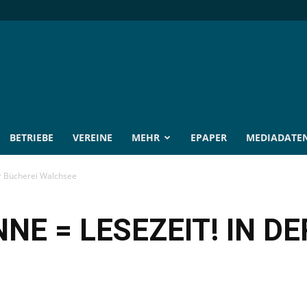
BETRIEBE
VEREINE
MEHR
EPAPER
MEDIADATE
r Bücherei Walchsee
E = LESEZEIT! IN DE