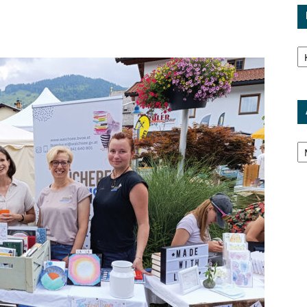
Ka
Ar