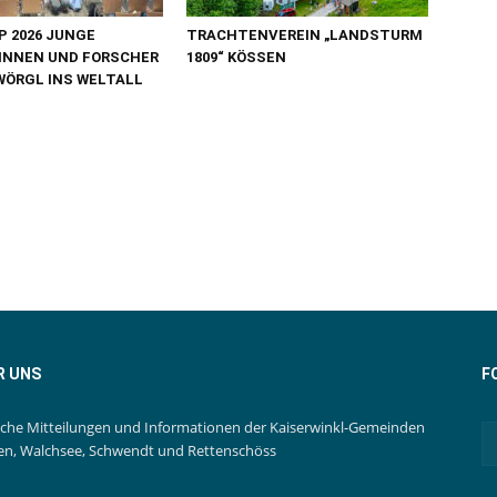
 2026 JUNGE
TRACHTENVEREIN „LANDSTURM
INNEN UND FORSCHER
1809“ KÖSSEN
WÖRGL INS WELTALL
R UNS
F
iche Mitteilungen und Informationen der Kaiserwinkl-Gemeinden
en, Walchsee, Schwendt und Rettenschöss