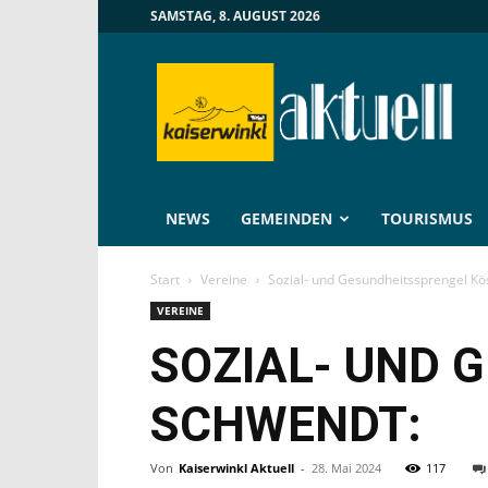
SAMSTAG, 8. AUGUST 2026
Kaiserwinkl
Aktuell
NEWS
GEMEINDEN
TOURISMUS
Start
Vereine
Sozial- und Gesundheitssprengel K
VEREINE
SOZIAL- UND 
SCHWENDT:
Von
Kaiserwinkl Aktuell
-
28. Mai 2024
117