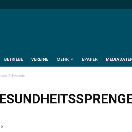
BETRIEBE
VEREINE
MEHR
EPAPER
MEDIADATE
össen-Schwendt:
GESUNDHEITSSPRENGE
0