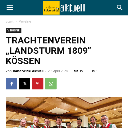
Start
Vereine
VEREINE
TRACHTENVEREIN
„LANDSTURM 1809”
KÖSSEN
Von
Kaiserwinkl Aktuell
-
29. April 2024
151
0