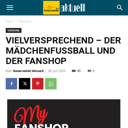
Start
Vereine
VEREINE
VIELVERSPRECHEND – DER
MÄDCHENFUSSBALL UND D
ER FANSHOP
Von
Kaiserwinkl Aktuell
-
28. Juli 2025
45
0