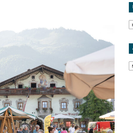
Ka
Ar