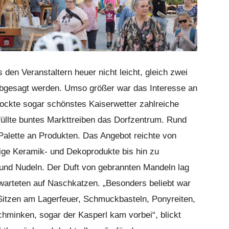
den Veranstaltern heuer nicht leicht, gleich zwei
bgesagt werden. Umso größer war das Interesse an
 lockte sogar schönstes Kaiserwetter zahlreiche
füllte buntes Markttreiben das Dorfzentrum. Rund
Palette an Produkten. Das Angebot reichte von
ige Keramik- und Dekoprodukte bis hin zu
n und Nudeln. Der Duft von gebrannten Mandeln lag
 warteten auf Naschkatzen. „Besonders beliebt war
Sitzen am Lagerfeuer, Schmuckbasteln, Ponyreiten,
chminken, sogar der Kasperl kam vorbei“, blickt