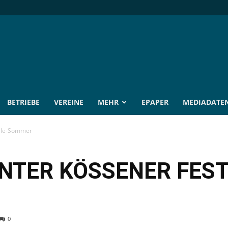
BETRIEBE
VEREINE
MEHR
EPAPER
MEDIADATE
iele-Sommer
UNTER KÖSSENER FEST
0