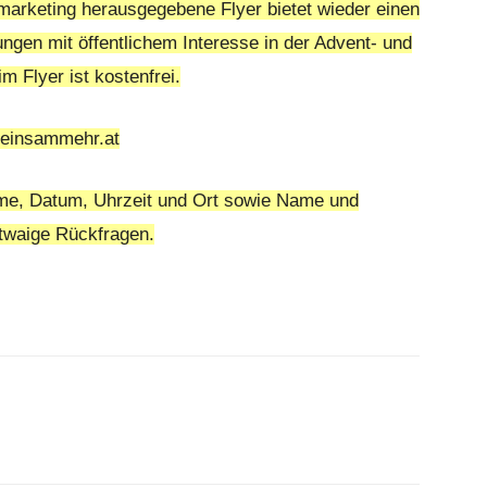
arketing herausgegebene Flyer bietet wieder einen
ngen mit öffentlichem Interesse in der Advent- und
 Flyer ist kostenfrei.
meinsammehr.at
ame, Datum, Uhrzeit und Ort sowie Name und
twaige Rückfragen.