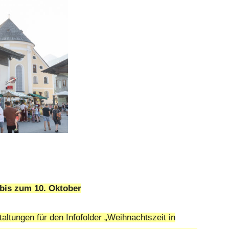
bis zum 10. Oktober
ltungen für den Infofolder „Weihnachtszeit in