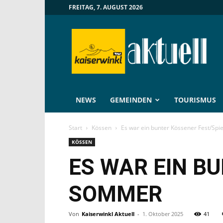
FREITAG, 7. AUGUST 2026
Kaiserwinkl
Aktuell
NEWS
GEMEINDEN
TOURISMUS
Start
Kössen
Es war ein bunter Kössener Fest/Sp
KÖSSEN
ES WAR EIN B
SOMMER
Von
Kaiserwinkl Aktuell
-
1. Oktober 2025
41