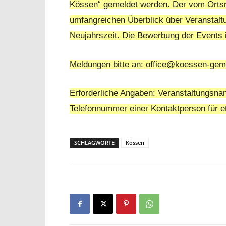
Kössen“ gemeldet werden. Der vom Ortsm
umfangreichen Überblick über Veranstaltu
Neujahrszeit. Die Bewerbung der Events im
Meldungen bitte an: office@koessen-ge
Erforderliche Angaben: Veranstaltungsn
Telefonnummer einer Kontaktperson für e
SCHLAGWORTE
Kössen