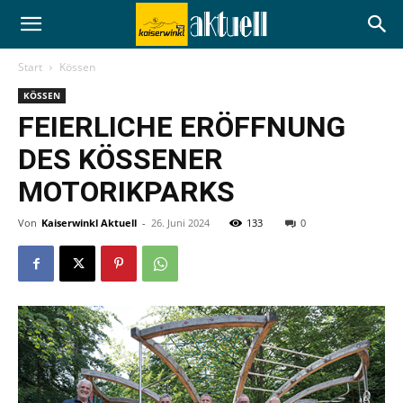
Start
Kössen
KÖSSEN
FEIERLICHE ERÖFFNUNG
DES KÖSSENER
MOTORIKPARKS
Von
Kaiserwinkl Aktuell
-
26. Juni 2024
133
0