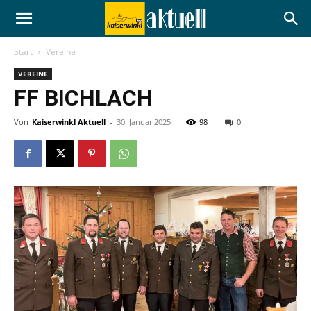
Start
Vereine
VEREINE
FF BICHLACH
Von
Kaiserwinkl Aktuell
-
30. Januar 2025
98
0