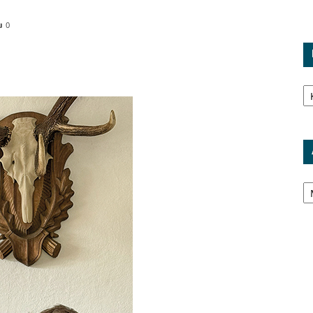
0
Ka
Ar