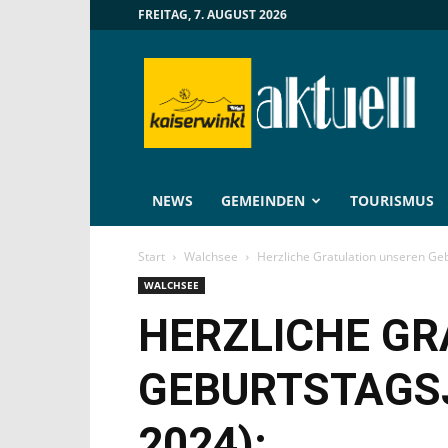
FREITAG, 7. AUGUST 2026
Kaiserwinkl
Aktuell
NEWS
GEMEINDEN
TOURISMUS
Start
Walchsee
Herzliche Gratulation unseren Gebu
WALCHSEE
HERZLICHE GR
GEBURTSTAGSJ
2024):