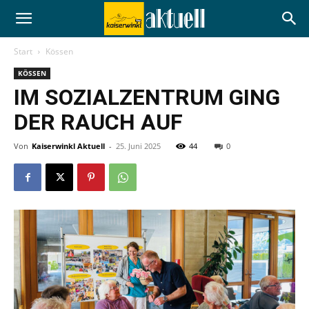
Start
Kössen
KÖSSEN
IM SOZIALZENTRUM GING
DER RAUCH AUF
Von
Kaiserwinkl Aktuell
-
25. Juni 2025
44
0