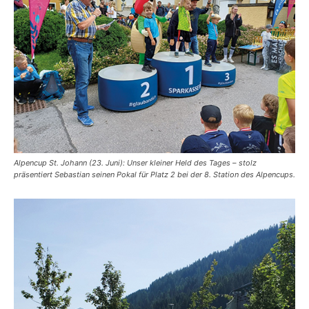
Alpencup St. Johann (23. Juni): Unser kleiner Held des Tages – stolz
präsentiert Sebastian seinen Pokal für Platz 2 bei der 8. Station des Alpencups.