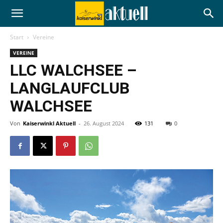
Start
Vereine
VEREINE
LLC WALCHSEE –
LANGLAUFCLUB
WALCHSEE
Von
Kaiserwinkl Aktuell
-
26. August 2024
131
0