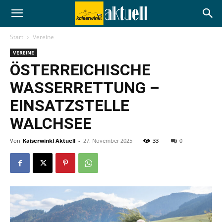
Start
Vereine
VEREINE
ÖSTERREICHISCHE
WASSERRETTUNG –
EINSATZSTELLE
WALCHSEE
Von
Kaiserwinkl Aktuell
-
27. November 2025
33
0