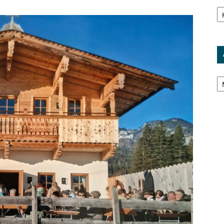
Ka
Ar