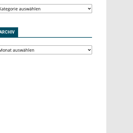
tegorien
ARCHIV
chiv