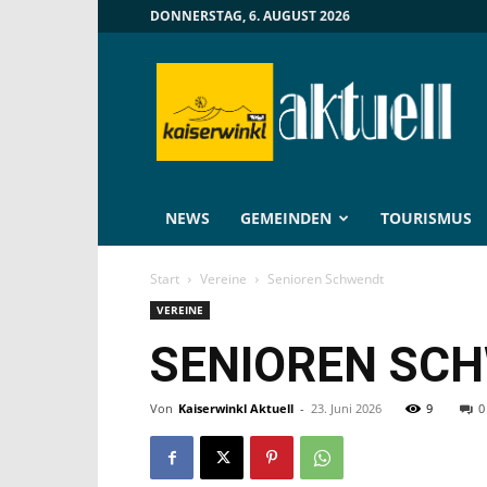
DONNERSTAG, 6. AUGUST 2026
Kaiserwinkl
Aktuell
NEWS
GEMEINDEN
TOURISMUS
Start
Vereine
Senioren Schwendt
VEREINE
SENIOREN SC
Von
Kaiserwinkl Aktuell
-
23. Juni 2026
9
0