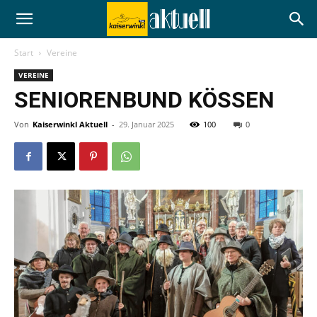
Start
Vereine
VEREINE
SENIORENBUND KÖSSEN
Von
Kaiserwinkl Aktuell
-
29. Januar 2025
100
0