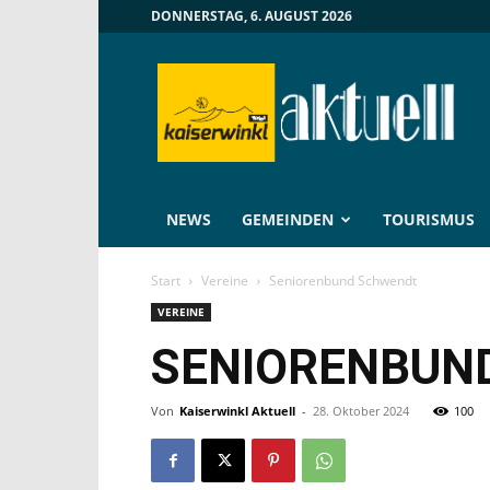
DONNERSTAG, 6. AUGUST 2026
Kaiserwinkl
Aktuell
NEWS
GEMEINDEN
TOURISMUS
Start
Vereine
Seniorenbund Schwendt
VEREINE
SENIORENBUN
Von
Kaiserwinkl Aktuell
-
28. Oktober 2024
100