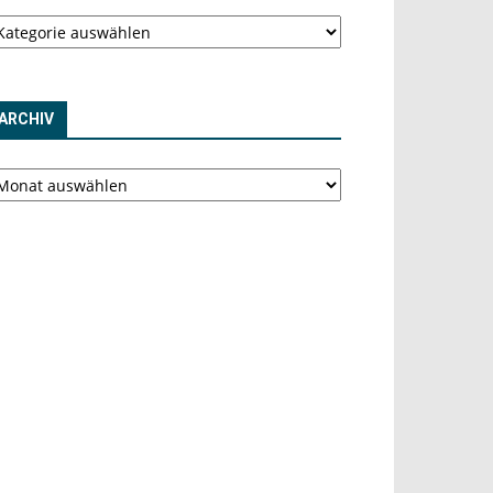
tegorien
ARCHIV
chiv