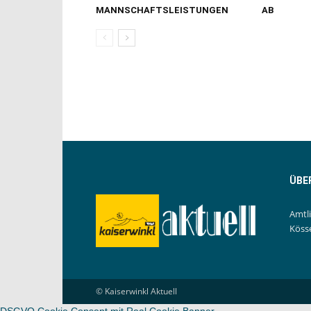
MANNSCHAFTSLEISTUNGEN
AB
ÜBE
Amtl
Köss
© Kaiserwinkl Aktuell