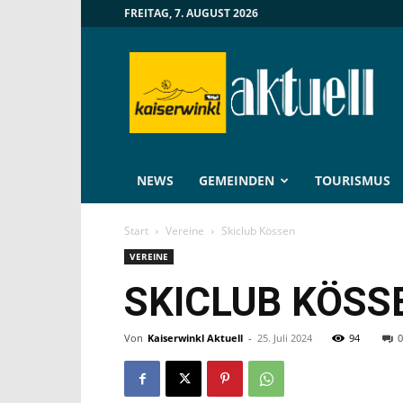
FREITAG, 7. AUGUST 2026
Kaiserwinkl
Aktuell
NEWS
GEMEINDEN
TOURISMUS
Start
Vereine
Skiclub Kössen
VEREINE
SKICLUB KÖSS
Von
Kaiserwinkl Aktuell
-
25. Juli 2024
94
0