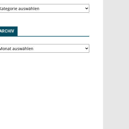
tegorien
ARCHIV
chiv