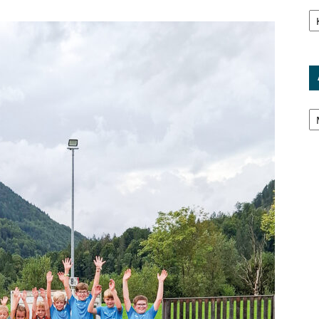
Ka
Ar