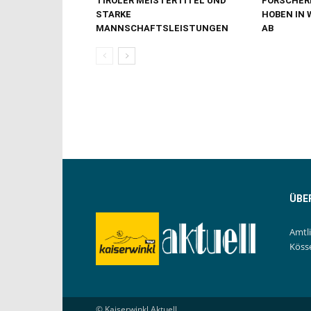
TIROLER MEISTERTITEL UND
FORSCHER
STARKE
HOBEN IN 
MANNSCHAFTSLEISTUNGEN
AB
ÜBE
Amtl
Köss
© Kaiserwinkl Aktuell