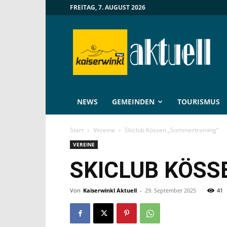
FREITAG, 7. AUGUST 2026
Kaiserwinkl
Aktuell
NEWS
GEMEINDEN
TOURISMUS
Start
Vereine
Skiclub Kössen „Sommertraining“
VEREINE
SKICLUB KÖSS
Von
Kaiserwinkl Aktuell
-
29. September 2025
41