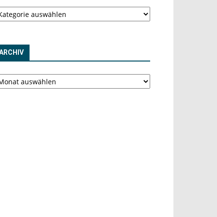
tegorien
ARCHIV
chiv