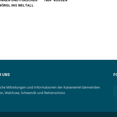
INNEN UND FORSCHER
1809“ KÖSSEN
WÖRGL INS WELTALL
R UNS
F
iche Mitteilungen und Informationen der Kaiserwinkl-Gemeinden
en, Walchsee, Schwendt und Rettenschöss