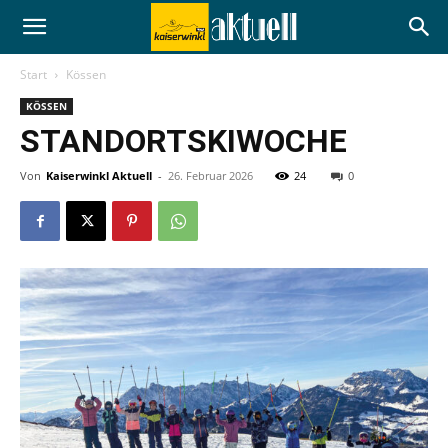
Start
Kössen
KÖSSEN
STANDORTSKIWOCHE
Von
Kaiserwinkl Aktuell
-
26. Februar 2026
24
0