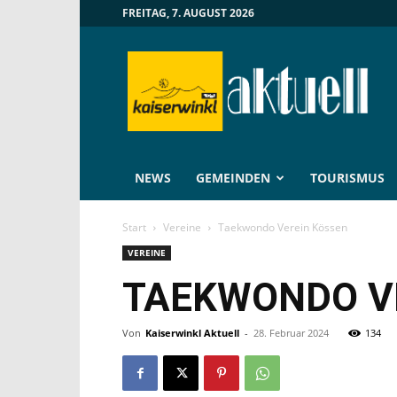
FREITAG, 7. AUGUST 2026
Kaiserwinkl
Aktuell
NEWS
GEMEINDEN
TOURISMUS
Start
Vereine
Taekwondo Verein Kössen
VEREINE
TAEKWONDO V
Von
Kaiserwinkl Aktuell
-
28. Februar 2024
134