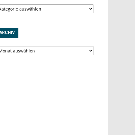
tegorien
ARCHIV
chiv