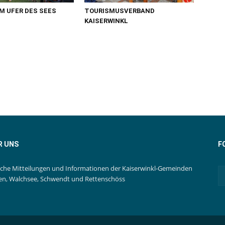
M UFER DES SEES
TOURISMUSVERBAND
KAISERWINKL
R UNS
F
iche Mitteilungen und Informationen der Kaiserwinkl-Gemeinden
en, Walchsee, Schwendt und Rettenschöss