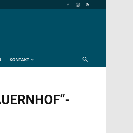
N
KONTAKT
AUERNHOF“-