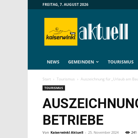
FREITAG, 7. AUGUST 2026
Kaiserwinkl
Aktuell
NEWS
GEMEINDEN
TOURISMUS
Start
Tourismus
Auszeichnung für „Urlaub am Ba
TOURISMUS
AUSZEICHNUNG
BETRIEBE
Von
Kaiserwinkl Aktuell
-
25. November 2024
241