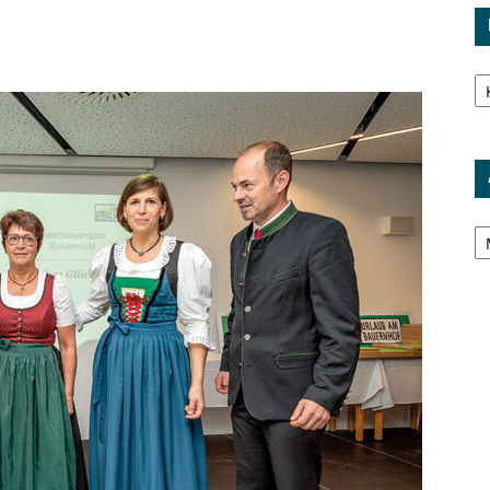
Ka
Ar