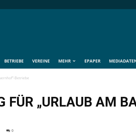
BETRIEBE
VEREINE
MEHR
EPAPER
MEDIADATE
uernhof“-Betriebe
 FÜR „URLAUB AM B
0