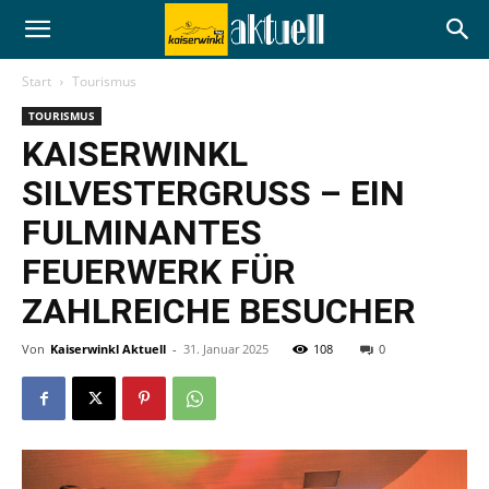
Start
Tourismus
TOURISMUS
KAISERWINKL
SILVESTERGRUSS – EIN F
ULMINANTES F
EUERWERK FÜR Z
AHLREICHE BESUCHER
Von
Kaiserwinkl Aktuell
-
31. Januar 2025
108
0